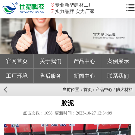
专业新型建材工厂
实力品牌 实力厂家
官网首页
关于我们
产品中心
案例展示
工厂环境
售后服务
新闻中心
联系我们
当前位置：
首页
/
产品中心
/
防火材料
胶泥
点击次数：
1698
更新时间：2023-10-27 12:34:09