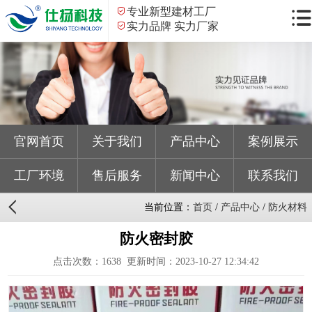
专业新型建材工厂
实力品牌 实力厂家
官网首页
关于我们
产品中心
案例展示
工厂环境
售后服务
新闻中心
联系我们
当前位置：
首页
/
产品中心
/
防火材料
防火密封胶
点击次数：
1638
更新时间：2023-10-27 12:34:42