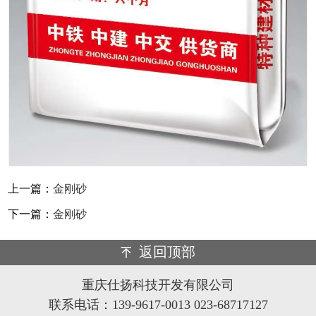
上一篇：
金刚砂
下一篇：
金刚砂
返回顶部
重庆仕扬科技开发有限公司
联系电话：139-9617-0013 023-68717127