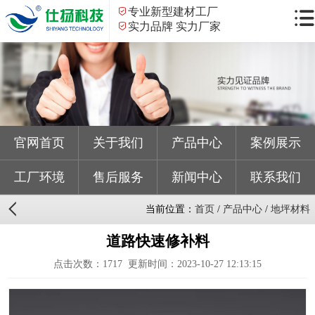
专业新型建材工厂
实力品牌 实力厂家
官网首页
关于我们
产品中心
案例展示
工厂环境
售后服务
新闻中心
联系我们
当前位置：
首页
/
产品中心
/
地坪材料
道路快速修补料
点击次数：
1717
更新时间：2023-10-27 12:13:15