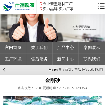
专业新型建材工厂
实力品牌 实力厂家
官网首页
关于我们
产品中心
案例展示
工厂环境
售后服务
新闻中心
联系我们
当前位置：
首页
/
产品中心
/
地坪材料
金刚砂
点击次数：
1760
更新时间：2023-10-27 12:13:24